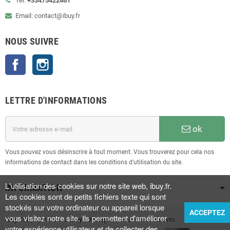
Tel:
+33475422461
Email: contact@ibuy.fr
NOUS SUIVRE
Facebook
Instagram
LETTRE D'INFORMATIONS
ok
Vous pouvez vous désinscrire à tout moment. Vous trouverez pour cela nos
informations de contact dans les conditions d'utilisation du site.
L'utilisation des cookies sur notre site web, ibuy.fr.
INFORMATION
Les cookies sont de petits fichiers texte qui sont
stockés sur votre ordinateur ou appareil lorsque
ACCEPTEZ
vous visitez notre site. Ils permettent d'améliorer
iBuy
Copyright © 2023
iBuy • Boutique
| Tous droits réservés
votre expérience utilisateur et de collecter des