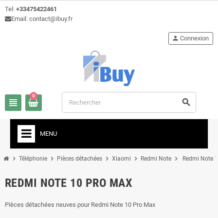
Tel:
+33475422461
Email: contact@ibuy.fr
person
Connexion
0
view_headline
search
MENU
chevron_right
chevron_right
chevron_right
chevron_right
chevron_right
Téléphonie
Pièces détachées
Xiaomi
Redmi Note
Redmi Note 
REDMI NOTE 10 PRO MAX
Pièces détachées neuves pour Redmi Note 10 Pro Max