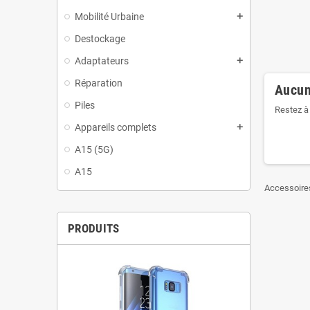
Mobilité Urbaine
add
Destockage
Adaptateurs
add
Réparation
Aucun
Piles
Restez à 
Appareils complets
add
A15 (5G)
A15
Accessoires
PRODUITS