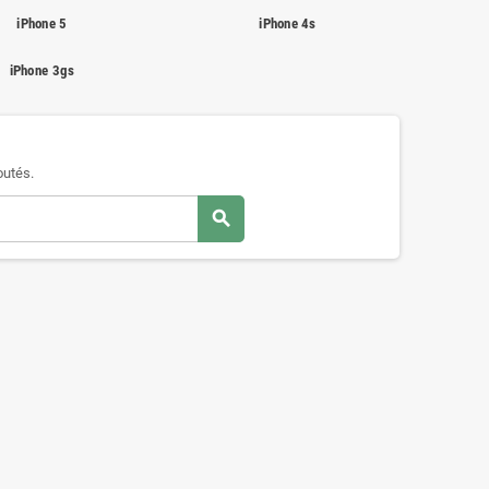
iPhone 5
iPhone 4s
iPhone 3gs
outés.
search