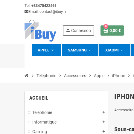
Tel:
+33475422461
Email: contact@ibuy.fr
0
person
Connexion
0,00 €
APPLE
SAMSUNG
XIAOMI
view_headline
chevron_right
Téléphonie
chevron_right
Accessoires
chevron_right
Apple
chevron_right
iPhone
chevron_right
IPHON
ACCUEIL
Accessoires
Téléphonie
add
Informatique
add
Sous-ca
Gaming
add