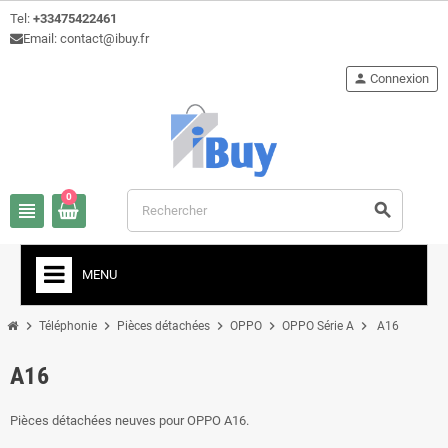
Tel:
+33475422461
Email: contact@ibuy.fr
person
Connexion
0
view_headline
search
MENU
chevron_right
chevron_right
chevron_right
chevron_right
chevron_right
Téléphonie
Pièces détachées
OPPO
OPPO Série A
A16
A16
Pièces détachées neuves pour OPPO A16.