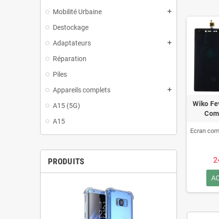
Mobilité Urbaine
add
Destockage
Adaptateurs
add
Réparation
Piles
Appareils complets
add
Wiko Fe
A15 (5G)
Comp
A15
Ecran com
2
PRODUITS
A