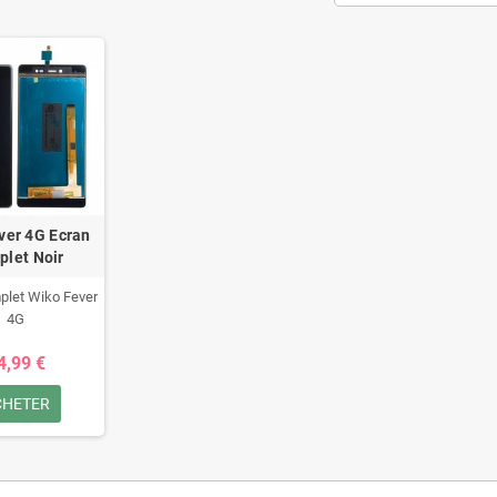
ver 4G Ecran
let Noir
plet Wiko Fever
4G
4,99 €
CHETER