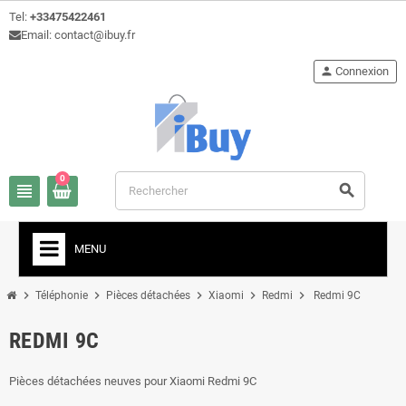
Tel:
+33475422461
Email: contact@ibuy.fr
person
Connexion
0
view_headline
search
MENU
chevron_right
chevron_right
chevron_right
chevron_right
chevron_right
Téléphonie
Pièces détachées
Xiaomi
Redmi
Redmi 9C
REDMI 9C
Pièces détachées neuves pour Xiaomi Redmi 9C