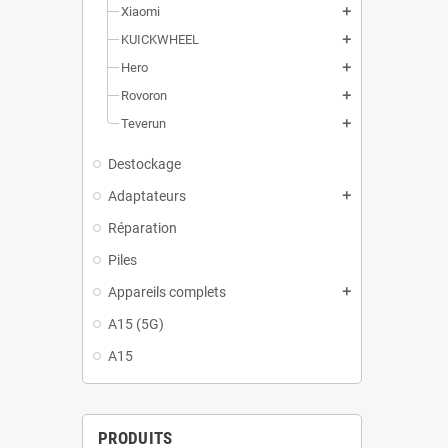
Xiaomi
add
KUICKWHEEL
add
Hero
add
Rovoron
add
Teverun
add
Destockage
Adaptateurs
add
Réparation
Piles
Appareils complets
add
A15 (5G)
A15
PRODUITS