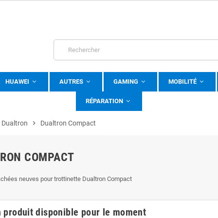
HUAWEI
AUTRES
GAMING
MOBILITÉ
RÉPARATION
Dualtron
chevron_right
Dualtron Compact
TRON COMPACT
chées neuves pour trottinette Dualtron Compact
 produit disponible pour le moment