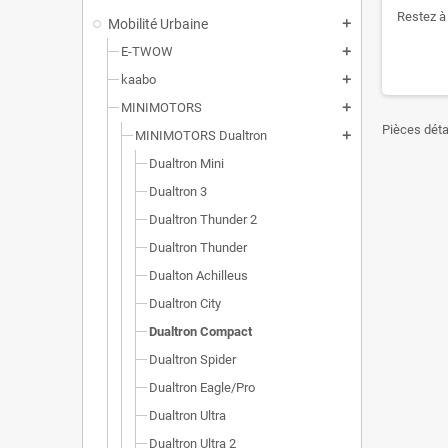
Restez à 
Mobilité Urbaine
add
E-TWOW
add
kaabo
add
MINIMOTORS
add
Pièces déta
MINIMOTORS Dualtron
add
Dualtron Mini
Dualtron 3
Dualtron Thunder 2
Dualtron Thunder
Dualton Achilleus
Dualtron City
Dualtron Compact
Dualtron Spider
Dualtron Eagle/Pro
Dualtron Ultra
Dualtron Ultra 2