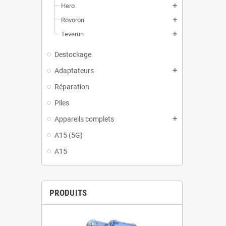
Hero
add
Rovoron
add
Teverun
add
Destockage
Adaptateurs
add
Réparation
Piles
Appareils complets
add
A15 (5G)
A15
PRODUITS