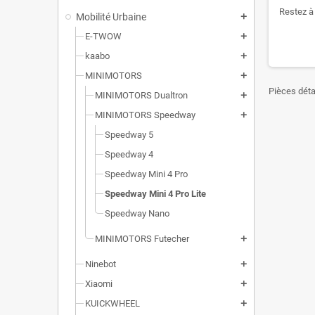
Restez à 
Mobilité Urbaine
add
E-TWOW
add
kaabo
add
MINIMOTORS
add
Pièces déta
MINIMOTORS Dualtron
add
MINIMOTORS Speedway
add
Speedway 5
Speedway 4
Speedway Mini 4 Pro
Speedway Mini 4 Pro Lite
Speedway Nano
MINIMOTORS Futecher
add
Ninebot
add
Xiaomi
add
KUICKWHEEL
add