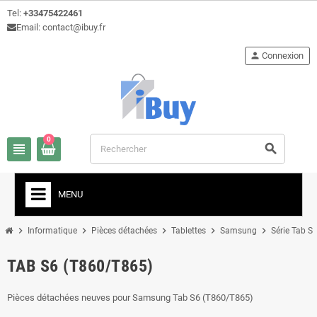
Tel:
+33475422461
Email: contact@ibuy.fr
person
Connexion
0
view_headline
search
MENU
chevron_right
chevron_right
chevron_right
chevron_right
chevron_right
che
Informatique
Pièces détachées
Tablettes
Samsung
Série Tab S
TAB S6 (T860/T865)
Pièces détachées neuves pour Samsung Tab S6 (T860/T865)