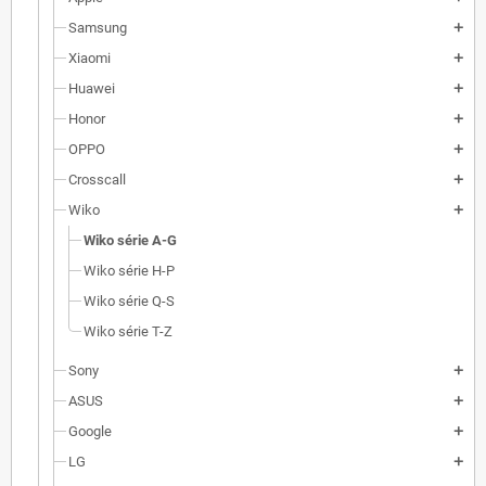
Samsung
add
Xiaomi
add
Huawei
add
Honor
add
OPPO
add
Crosscall
add
Wiko
add
Wiko série A-G
Wiko série H-P
Wiko série Q-S
Wiko série T-Z
Sony
add
ASUS
add
Google
add
LG
add