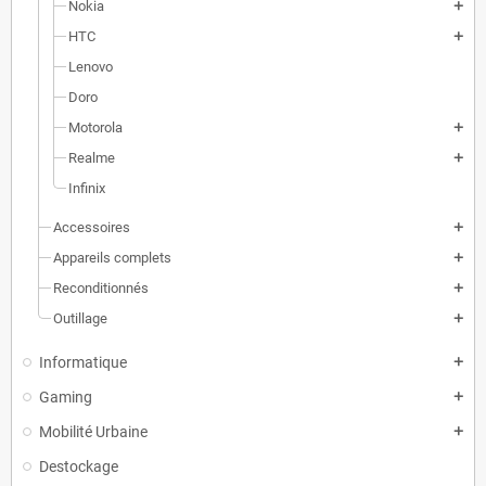
Nokia
add
HTC
add
Lenovo
Doro
Motorola
add
Realme
add
Infinix
Accessoires
add
Appareils complets
add
Reconditionnés
add
Outillage
add
Informatique
add
Gaming
add
Mobilité Urbaine
add
Destockage