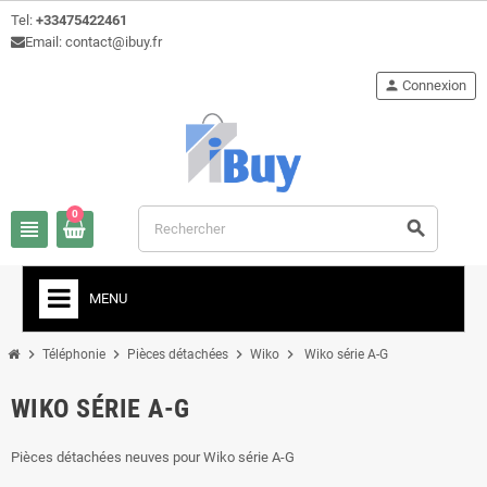
Tel:
+33475422461
Email: contact@ibuy.fr
person
Connexion
0
view_headline
search
MENU
chevron_right
chevron_right
chevron_right
chevron_right
Téléphonie
Pièces détachées
Wiko
Wiko série A-G
WIKO SÉRIE A-G
Pièces détachées neuves pour Wiko série A-G