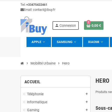
Tel:
+33475422461
Email: contact@ibuy.fr
0
person
Connexion
0,00 €
APPLE
SAMSUNG
XIAOMI
view_headline
chevron_right
Mobilité Urbaine
chevron_right
Hero
HERO
ACCUEIL
Produits ne
Téléphonie
add
Informatique
add
Sous-ca
Gaming
add