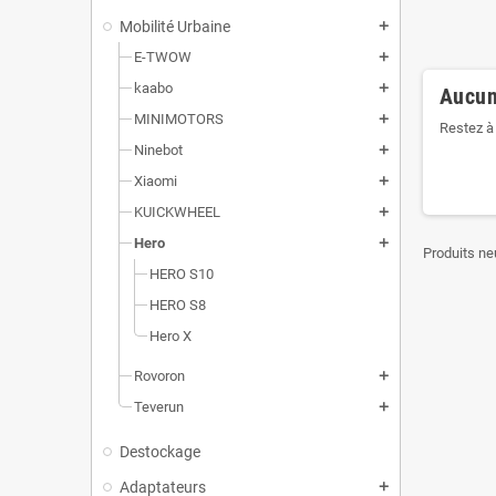
Mobilité Urbaine
add
E-TWOW
add
kaabo
add
Aucun
MINIMOTORS
add
Restez à 
Ninebot
add
Xiaomi
add
KUICKWHEEL
add
Hero
add
Produits ne
HERO S10
HERO S8
Hero X
Rovoron
add
Teverun
add
Destockage
Adaptateurs
add