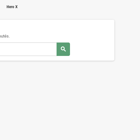
Hero X
outés.
search