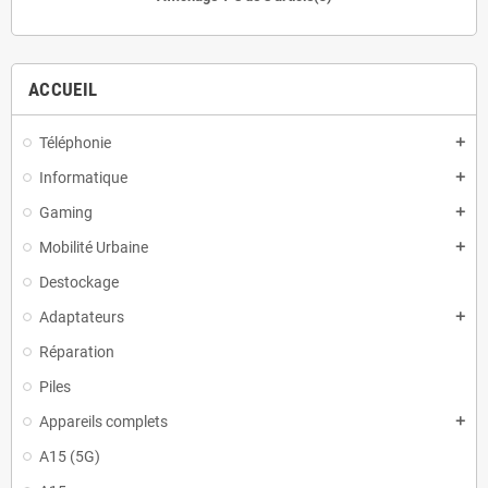
ACCUEIL
Téléphonie
add
Informatique
add
Gaming
add
Mobilité Urbaine
add
Destockage
Adaptateurs
add
Réparation
Piles
Appareils complets
add
A15 (5G)