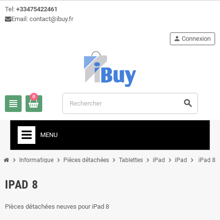
Tel:
+33475422461
Email: contact@ibuy.fr
person
Connexion
0
view_headline
search
MENU
chevron_right
chevron_right
chevron_right
chevron_right
chevron_right
chevron_right
Informatique
Pièces détachées
Tablettes
iPad
iPad
iPad 8
IPAD 8
Pièces détachées neuves pour iPad 8