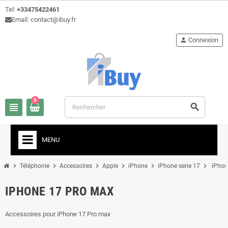
Tel:
+33475422461
Email: contact@ibuy.fr
person
Connexion
0
view_headline
search
MENU
chevron_right
chevron_right
chevron_right
chevron_right
chevron_right
chevron_right
Téléphonie
Accessoires
Apple
iPhone
iPhone serie 17
iPhon
IPHONE 17 PRO MAX
Accessoires pour iPhone 17 Pro max