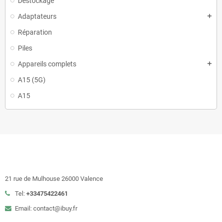
Destockage
Adaptateurs
add
Réparation
Piles
Appareils complets
add
A15 (5G)
A15
21 rue de Mulhouse 26000 Valence
Tel:
+33475422461
Email: contact@ibuy.fr