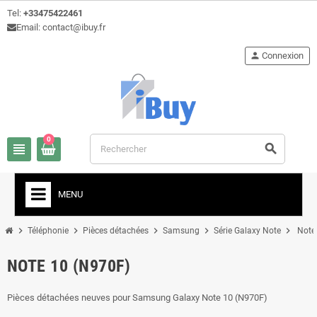
Tel:
+33475422461
Email: contact@ibuy.fr
person
Connexion
0
view_headline
search
MENU
chevron_right
chevron_right
chevron_right
chevron_right
chevron_right
Téléphonie
Pièces détachées
Samsung
Série Galaxy Note
Note
NOTE 10 (N970F)
Pièces détachées neuves pour Samsung Galaxy Note 10 (N970F)