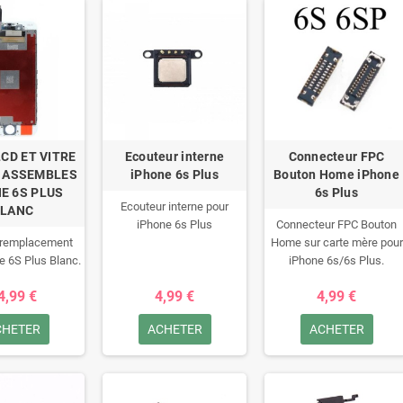
CD ET VITRE
Ecouteur interne
Connecteur FPC
E ASSEMBLES
iPhone 6s Plus
Bouton Home iPhone
E 6S PLUS
6s Plus
Ecouteur interne pour
BLANC
iPhone 6s Plus
Connecteur FPC Bouton
 remplacement
Home sur carte mère pour
e 6S Plus Blanc.
iPhone 6s/6s Plus.
ATTENTION CECI N'EST
4,99 €
4,99 €
4,99 €
PAS UNE CARTE
MERE.RETOUR REFUSE
CHETER
ACHETER
ACHETER