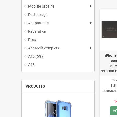
Mobilité Urbaine
add
Destockage
Adaptateurs
add
Réparation
Piles
Appareils complets
add
iPhone
A15 (5G)
con
A15
l'al
338S001
IC c
PRODUITS
l'al
338S001
pour iPho
1
6
A