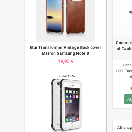
Connect
Etui Transformer Vintage Back cover
et Tact
Marron Samsung Note 8
19,95 €
Conn
LCD+Tacti
6
4
A
Affichag