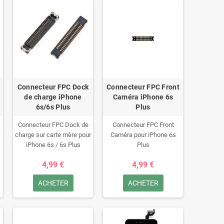
Connecteur FPC Dock
Connecteur FPC Front
de charge iPhone
Caméra iPhone 6s
6s/6s Plus
Plus
Connecteur FPC Dock de
Connecteur FPC Front
charge sur carte mère pour
Caméra pour iPhone 6s
iPhone 6s / 6s Plus
Plus
ATTENTION CECI N'EST
4,99 €
4,99 €
PAS UNE CARTE
MERE.RETOUR REFUSE
ACHETER
ACHETER