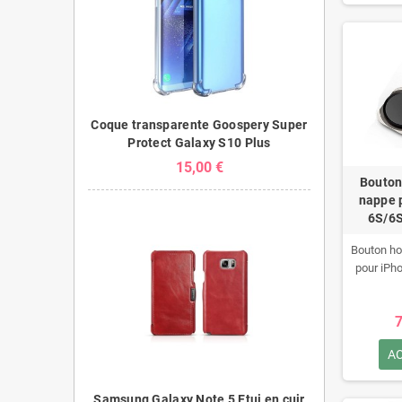
Coque transparente Goospery Super
Protect Galaxy S10 Plus
15,00 €
Bouton
nappe 
6S/6S
Bouton h
pour iPh
7
A
Samsung Galaxy Note 5 Etui en cuir