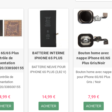
 6S/6S Plus
BATTERIE INTERNE
Bouton home avec
trôle de
IPHONE 6S PLUS
nappe iPhone 6S/6S
imentation
Plus Gris/Noir
BATTERIE NEUVE POUR
20/338S00155
IPHONE 6S PLUS (3,82 V)
Bouton home avec nappe
ontrôle de
pour iPhone 6S/6S Plus
imantation
Gris / Noir
20/338S00155
ne 6s et iPhone
4,99 €
14,99 €
7,99 €
s Plus.
CHETER
ACHETER
ACHETER