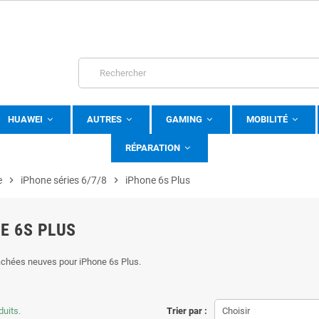
HUAWEI
AUTRES
GAMING
MOBILITÉ
RÉPARATION
e
chevron_right
iPhone séries 6/7/8
chevron_right
iPhone 6s Plus
E 6S PLUS
chées neuves pour iPhone 6s Plus.
duits.
Trier par :
Choisir