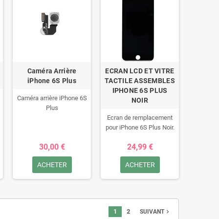
Caméra Arrière
ECRAN LCD ET VITRE
iPhone 6S Plus
TACTILE ASSEMBLES
IPHONE 6S PLUS
Caméra arrière iPhone 6S
NOIR
Plus
Ecran de remplacement
pour iPhone 6S Plus Noir.
30,00 €
24,99 €
ACHETER
ACHETER
1
2
navigate_next
SUIVANT