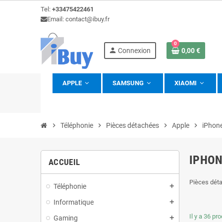
Tel:
+33475422461
Email: contact@ibuy.fr
0
person
Connexion
0,00 €
APPLE
SAMSUNG
XIAOMI
view_headline
chevron_right
Téléphonie
chevron_right
Pièces détachées
chevron_right
Apple
chevron_right
iPhon
IPHON
ACCUEIL
Pièces déta
Téléphonie
add
Informatique
add
Il y a 36 pro
Gaming
add