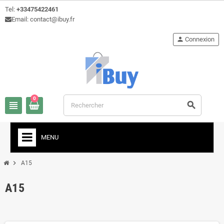
Tel:
+33475422461
Email: contact@ibuy.fr
person
Connexion
0
view_headline
search
MENU
chevron_right
A15
A15