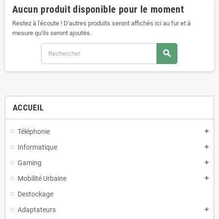
Aucun produit disponible pour le moment
Restez à l'écoute ! D'autres produits seront affichés ici au fur et à
mesure qu'ils seront ajoutés.
search
ACCUEIL
Téléphonie
add
Informatique
add
Gaming
add
Mobilité Urbaine
add
Destockage
Adaptateurs
add