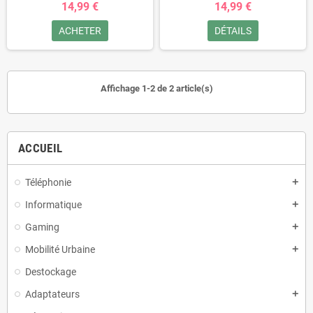
14,99 €
14,99 €
ACHETER
DÉTAILS
Affichage 1-2 de 2 article(s)
ACCUEIL
Téléphonie
add
Informatique
add
Gaming
add
Mobilité Urbaine
add
Destockage
Adaptateurs
add