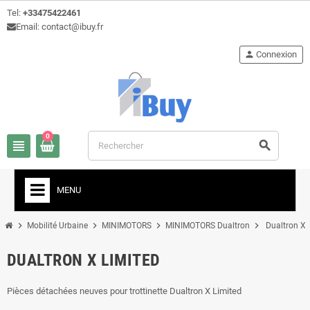
Tel:
+33475422461
Email: contact@ibuy.fr
person
Connexion
0
view_headline
search
MENU
chevron_right
chevron_right
chevron_right
chevron_right
Mobilité Urbaine
MINIMOTORS
MINIMOTORS Dualtron
Dualtron X 
DUALTRON X LIMITED
Pièces détachées neuves pour trottinette Dualtron X Limited