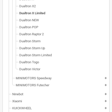
Dualtron X2
Dualtron X Limited
Dualtron NEW
Dualtron POP
Dualtron Raptor 2
Dualtron Storm
Dualtron Storm Up
Dualtron Storm Limited
Dualtron Togo
Dualtron Victor
MINIMOTORS Speedway
add
MINIMOTORS Futecher
add
Ninebot
add
Xiaomi
add
KUICKWHEEL
add