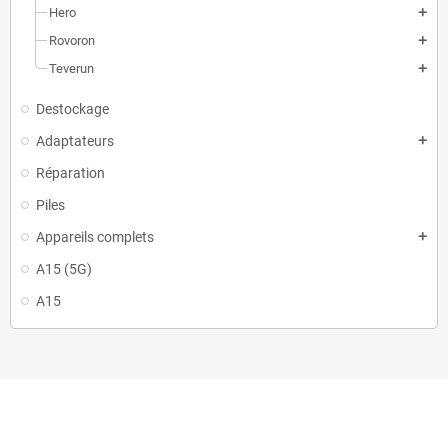
Hero
add
Rovoron
add
Teverun
add
Destockage
Adaptateurs
add
Réparation
Piles
Appareils complets
add
A15 (5G)
A15