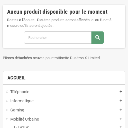
Aucun produit disponible pour le moment
Restez à l'écoute ! D'autres produits seront affichés ici au fur et à
mesure qu'ils seront ajoutés.
search
Pièces détachées neuves pour trottinette Dualtron X Limited
ACCUEIL
Téléphonie
add
Informatique
add
Gaming
add
Mobilité Urbaine
add
E-TWOW
add