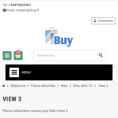
Tel:
+33475422461
Email: contact@ibuy.fr
person
Connexion
0
view_headline
search
MENU
chevron_right
chevron_right
chevron_right
chevron_right
chevron_right
Téléphonie
Pièces détachées
Wiko
Wiko série T-Z
View 3
VIEW 3
Pièces détachées neuves pour Wiko View 3