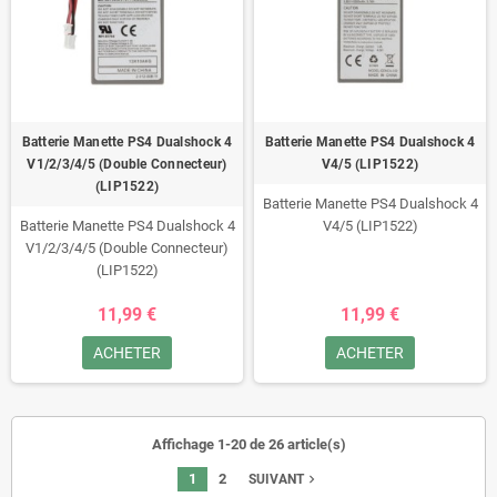
Batterie Manette PS4 Dualshock 4
Batterie Manette PS4 Dualshock 4
V1/2/3/4/5 (Double Connecteur)
V4/5 (LIP1522)
(LIP1522)
Batterie Manette PS4 Dualshock 4
Batterie Manette PS4 Dualshock 4
V4/5 (LIP1522)
V1/2/3/4/5 (Double Connecteur)
(LIP1522)
11,99 €
11,99 €
ACHETER
ACHETER
Affichage 1-20 de 26 article(s)
1
2
navigate_next
SUIVANT