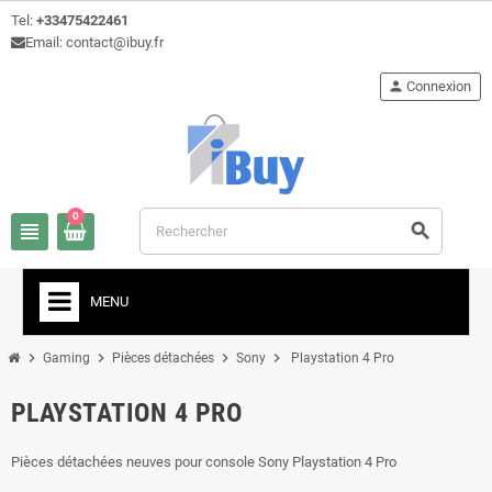
Tel:
+33475422461
Email: contact@ibuy.fr
person
Connexion
0
view_headline
search
MENU
chevron_right
chevron_right
chevron_right
chevron_right
Gaming
Pièces détachées
Sony
Playstation 4 Pro
PLAYSTATION 4 PRO
Pièces détachées neuves pour console Sony Playstation 4 Pro