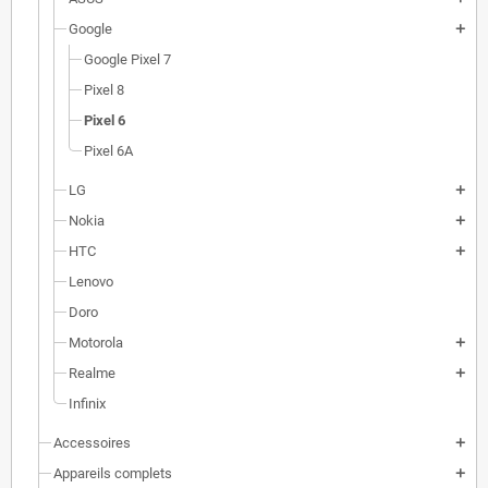
Google
add
Google Pixel 7
Pixel 8
Pixel 6
Pixel 6A
LG
add
Nokia
add
HTC
add
Lenovo
Doro
Motorola
add
Realme
add
Infinix
Accessoires
add
Appareils complets
add