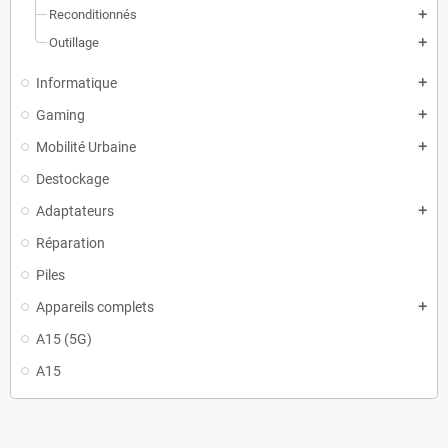
Reconditionnés
add
Outillage
add
Informatique
add
Gaming
add
Mobilité Urbaine
add
Destockage
Adaptateurs
add
Réparation
Piles
Appareils complets
add
A15 (5G)
A15