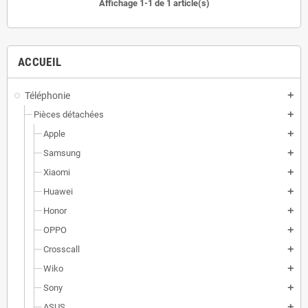
Affichage 1-1 de 1 article(s)
ACCUEIL
Téléphonie
add
Pièces détachées
add
Apple
add
Samsung
add
Xiaomi
add
Huawei
add
Honor
add
OPPO
add
Crosscall
add
Wiko
add
Sony
add
ASUS
add