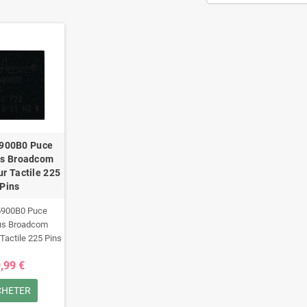
900B0 Puce
s Broadcom
ur Tactile 225
Pins
900B0 Puce
us Broadcom
 Tactile 225 Pins
,99 €
CHETER