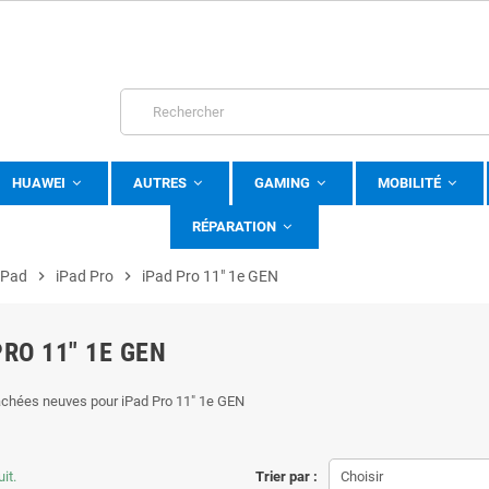
HUAWEI
AUTRES
GAMING
MOBILITÉ
RÉPARATION
iPad
chevron_right
iPad Pro
chevron_right
iPad Pro 11" 1e GEN
PRO 11" 1E GEN
achées neuves pour iPad Pro 11" 1e GEN
uit.
Trier par :
Choisir