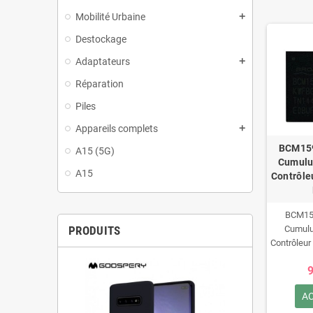
Mobilité Urbaine
add
Destockage
Adaptateurs
add
Réparation
Piles
Appareils complets
add
BCM15
A15 (5G)
Cumulu
A15
Contrôle
BCM15
PRODUITS
Cumul
Contrôleur
9
A