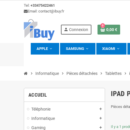
Tel:
+33475422461
Email: contact@ibuy.fr
0
person
Connexion
0,00 €
APPLE
SAMSUNG
XIAOMI
view_headline
chevron_right
Informatique
chevron_right
Pièces détachées
chevron_right
Tablettes
chevron_right
IPAD 
ACCUEIL
Pièces dét
Téléphonie
add
Informatique
add
Il y a 1 prod
Gaming
add