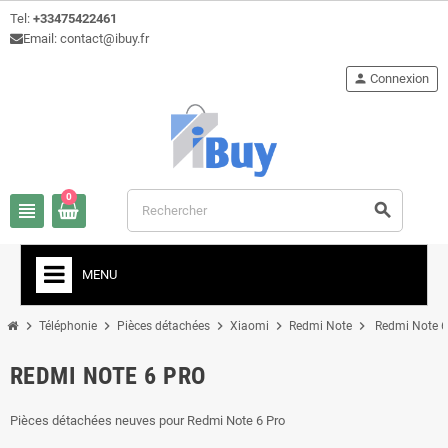
Tel:
+33475422461
Email: contact@ibuy.fr
person
Connexion
0
view_headline
search
MENU
chevron_right
chevron_right
chevron_right
chevron_right
chevron_right
Téléphonie
Pièces détachées
Xiaomi
Redmi Note
Redmi Note 6
REDMI NOTE 6 PRO
Pièces détachées neuves pour Redmi Note 6 Pro