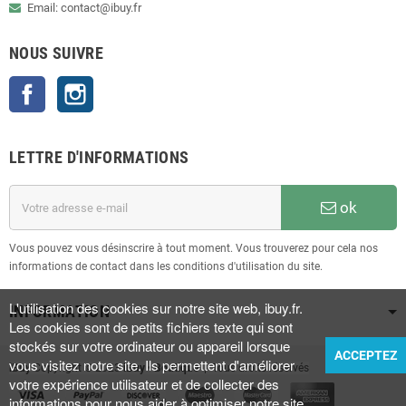
Email: contact@ibuy.fr
NOUS SUIVRE
Facebook
Instagram
LETTRE D'INFORMATIONS
ok
Vous pouvez vous désinscrire à tout moment. Vous trouverez pour cela nos
informations de contact dans les conditions d'utilisation du site.
L'utilisation des cookies sur notre site web, ibuy.fr.
INFORMATION
Les cookies sont de petits fichiers texte qui sont
stockés sur votre ordinateur ou appareil lorsque
ACCEPTEZ
vous visitez notre site. Ils permettent d'améliorer
iBuy
Copyright © 2023
iBuy • Boutique
| Tous droits réservés
votre expérience utilisateur et de collecter des
informations pour nous aider à optimiser notre site.