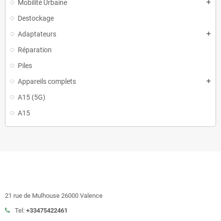
Mobilité Urbaine
add
Destockage
Adaptateurs
add
Réparation
Piles
Appareils complets
add
A15 (5G)
A15
21 rue de Mulhouse 26000 Valence
Tel:
+33475422461