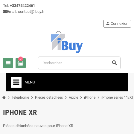
Tel:
+33475422461
Email: contact@ibuy.fr
person
Connexion
0
view_headline
search
MENU
chevron_right
chevron_right
chevron_right
chevron_right
chevron_right
Téléphonie
Pièces détachées
Apple
iPhone
iPhone séries 11/X
IPHONE XR
Pièces détachées neuves pour iPhone XR