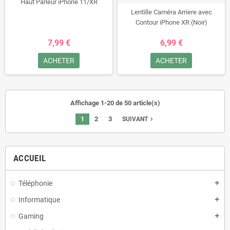
Haut Parleur iPhone 11/XR
Lentille Caméra Arriere avec
Contour iPhone XR (Noir)
7,99 €
6,99 €
ACHETER
ACHETER
Affichage 1-20 de 50 article(s)
1
2
3
navigate_next
SUIVANT
ACCUEIL
Téléphonie
add
Informatique
add
Gaming
add