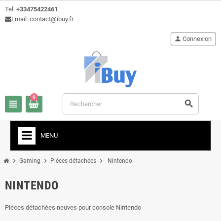
Tel:
+33475422461
Email: contact@ibuy.fr
person
Connexion
0
view_headline
search
MENU
chevron_right
chevron_right
chevron_right
Gaming
Pièces détachées
Nintendo
NINTENDO
Pièces détachées neuves pour console Nintendo