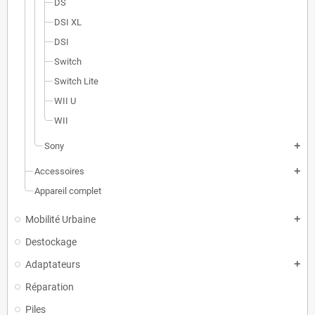
DS
DSI XL
DSI
Switch
Switch Lite
WII U
WII
Sony
add
Accessoires
add
Appareil complet
Mobilité Urbaine
add
Destockage
Adaptateurs
add
Réparation
Piles