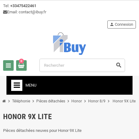
Tel:
+33475422461
Email: contact@ibuy.fr
person
Connexion
0
view_headline
search
MENU
chevron_right
chevron_right
chevron_right
chevron_right
chevron_right
Téléphonie
Pièces détachées
Honor
Honor 8/9
Honor 9X Lite
HONOR 9X LITE
Pièces détachées neuves pour Honor 9X Lite