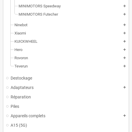
MINIMOTORS Speedway
add
MINIMOTORS Futecher
add
Ninebot
add
Xiaomi
add
KUICKWHEEL
add
Hero
add
Rovoron
add
Teverun
add
Destockage
Adaptateurs
add
Réparation
Piles
Appareils complets
add
A15 (5G)