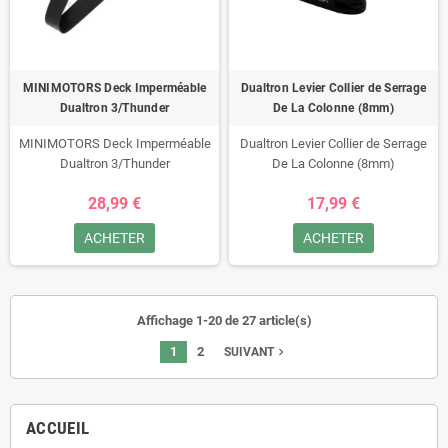
MINIMOTORS Deck Imperméable
Dualtron Levier Collier de Serrage
Dualtron 3/Thunder
De La Colonne (8mm)
MINIMOTORS Deck Imperméable
Dualtron Levier Collier de Serrage
Dualtron 3/Thunder
De La Colonne (8mm)
28,99 €
17,99 €
ACHETER
ACHETER
Affichage 1-20 de 27 article(s)
1
2
navigate_next
SUIVANT
ACCUEIL