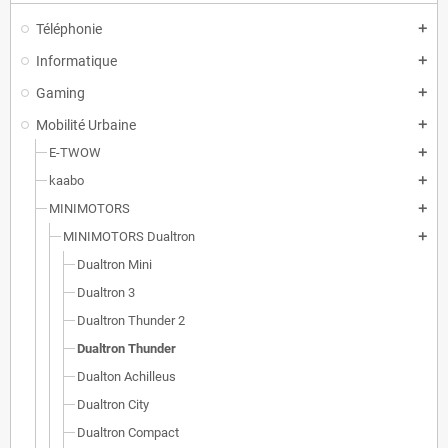
Téléphonie
add
Informatique
add
Gaming
add
Mobilité Urbaine
add
E-TWOW
add
kaabo
add
MINIMOTORS
add
MINIMOTORS Dualtron
add
Dualtron Mini
Dualtron 3
Dualtron Thunder 2
Dualtron Thunder
Dualton Achilleus
Dualtron City
Dualtron Compact