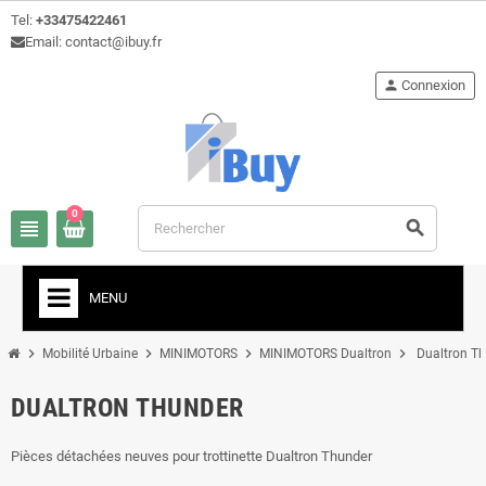
Tel:
+33475422461
Email: contact@ibuy.fr
person
Connexion
0
view_headline
search
MENU
chevron_right
chevron_right
chevron_right
chevron_right
Mobilité Urbaine
MINIMOTORS
MINIMOTORS Dualtron
Dualtron T
DUALTRON THUNDER
Pièces détachées neuves pour trottinette Dualtron Thunder