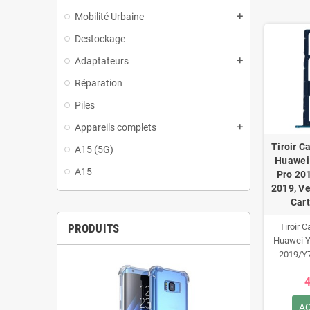
Mobilité Urbaine
add
Destockage
Adaptateurs
add
Réparation
Piles
Appareils complets
add
Tiroir C
A15 (5G)
Huawei
A15
Pro 20
2019, Ve
Cart
PRODUITS
Tiroir 
Huawei Y
2019/Y7
Vers
4
Car
A