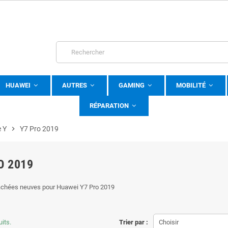
HUAWEI
AUTRES
GAMING
MOBILITÉ
RÉPARATION
e Y
chevron_right
Y7 Pro 2019
O 2019
achées neuves pour Huawei Y7 Pro 2019
uits.
Trier par :
Choisir