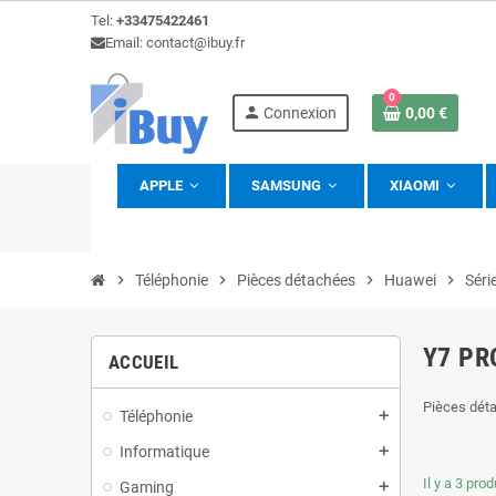
Tel:
+33475422461
Email: contact@ibuy.fr
0
person
Connexion
0,00 €
APPLE
SAMSUNG
XIAOMI
view_headline
chevron_right
Téléphonie
chevron_right
Pièces détachées
chevron_right
Huawei
chevron_right
Séri
Y7 PR
ACCUEIL
Pièces dét
Téléphonie
add
Informatique
add
Il y a 3 prod
Gaming
add