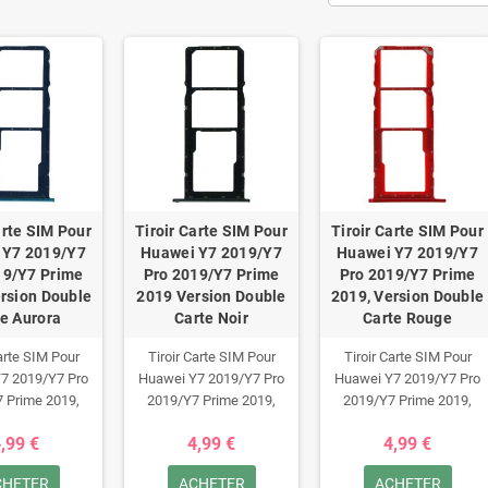
arte SIM Pour
Tiroir Carte SIM Pour
Tiroir Carte SIM Pour
 Y7 2019/Y7
Huawei Y7 2019/Y7
Huawei Y7 2019/Y7
19/Y7 Prime
Pro 2019/Y7 Prime
Pro 2019/Y7 Prime
rsion Double
2019 Version Double
2019, Version Double
e Aurora
Carte Noir
Carte Rouge
Carte SIM Pour
Tiroir Carte SIM Pour
Tiroir Carte SIM Pour
7 2019/Y7 Pro
Huawei Y7 2019/Y7 Pro
Huawei Y7 2019/Y7 Pro
 Prime 2019,
2019/Y7 Prime 2019,
2019/Y7 Prime 2019,
ion Double
Version Double Carte Noir
Version Double Carte
,99 €
4,99 €
4,99 €
te Aurora
Rouge
CHETER
ACHETER
ACHETER