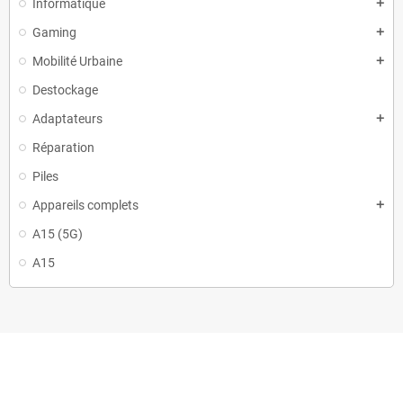
Informatique
add
Gaming
add
Mobilité Urbaine
add
Destockage
Adaptateurs
add
Réparation
Piles
Appareils complets
add
A15 (5G)
A15