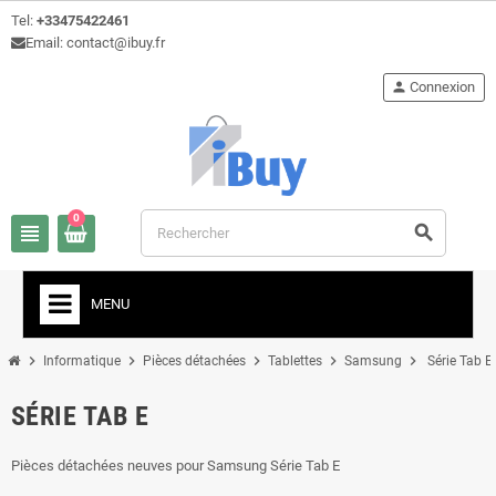
Tel:
+33475422461
Email: contact@ibuy.fr
person
Connexion
0
view_headline
search
MENU
chevron_right
chevron_right
chevron_right
chevron_right
chevron_right
Informatique
Pièces détachées
Tablettes
Samsung
Série Tab E
SÉRIE TAB E
Pièces détachées neuves pour Samsung Série Tab E