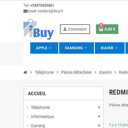
Tel:
+33475422461
Email: contact@ibuy.fr
0
person
Connexion
0,00 €
APPLE
SAMSUNG
XIAOMI
view_headline
chevron_right
Téléphonie
chevron_right
Pièces détachées
chevron_right
Xiaomi
chevron_right
Redm
REDMI
ACCUEIL
Pièces dét
Téléphonie
add
Informatique
add
Il y a 13 pro
Gaming
add