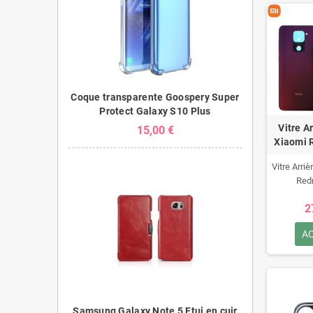
Coque transparente Goospery Super
Protect Galaxy S10 Plus
Vitre A
15,00 €
Xiaomi 
Vitre Arri
Red
2
A
Samsung Galaxy Note 5 Etui en cuir