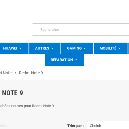
HUAWEI
AUTRES
GAMING
MOBILITÉ
RÉPARATION
i Note
chevron_right
Redmi Note 9
 NOTE 9
achées neuves pour Redmi Note 9
duits.
Trier par :
Choisir