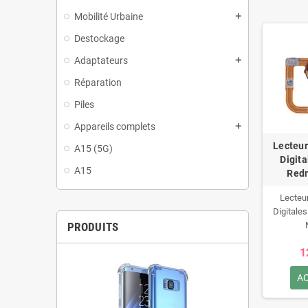
Mobilité Urbaine
add
Destockage
Adaptateurs
add
Réparation
Piles
Appareils complets
add
Lecteur
A15 (5G)
Digit
A15
Redm
Lecteu
Digitale
PRODUITS
1
A