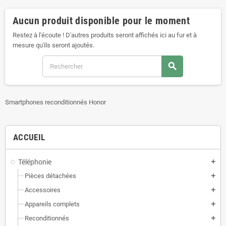
Aucun produit disponible pour le moment
Restez à l'écoute ! D'autres produits seront affichés ici au fur et à
mesure qu'ils seront ajoutés.
search
Smartphones reconditionnés Honor
ACCUEIL
Téléphonie
add
Pièces détachées
add
Accessoires
add
Appareils complets
add
Reconditionnés
add