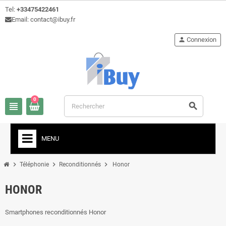
Tel:
+33475422461
Email: contact@ibuy.fr
person
Connexion
0
view_headline
search
MENU
chevron_right
chevron_right
chevron_right
Téléphonie
Reconditionnés
Honor
HONOR
Smartphones reconditionnés Honor