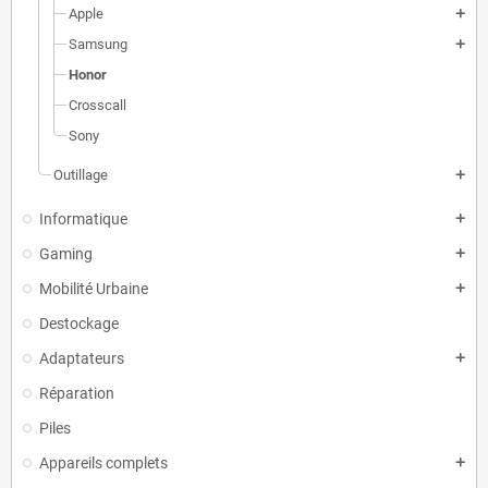
Apple
add
Samsung
add
Honor
Crosscall
Sony
Outillage
add
Informatique
add
Gaming
add
Mobilité Urbaine
add
Destockage
Adaptateurs
add
Réparation
Piles
Appareils complets
add