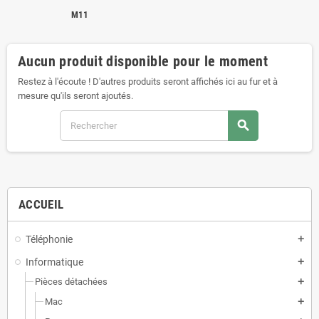
M11
Aucun produit disponible pour le moment
Restez à l'écoute ! D'autres produits seront affichés ici au fur et à
mesure qu'ils seront ajoutés.
search
ACCUEIL
Téléphonie
add
Informatique
add
Pièces détachées
add
Mac
add