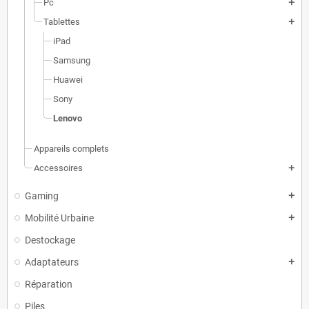
Pc
add
Tablettes
add
iPad
Samsung
Huawei
Sony
Lenovo
Appareils complets
Accessoires
add
Gaming
add
Mobilité Urbaine
add
Destockage
Adaptateurs
add
Réparation
Piles