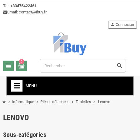
Tel:
+33475422461
Email: contact@ibuy.fr
person
Connexion
0
view_headline
search
MENU
chevron_right
chevron_right
chevron_right
chevron_right
Informatique
Pièces détachées
Tablettes
Lenovo
LENOVO
Sous-catégories