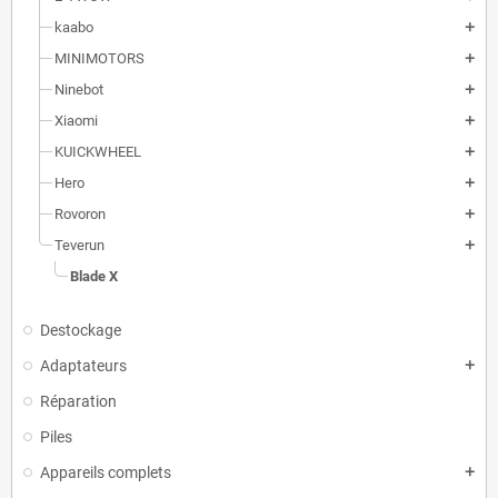
kaabo
add
MINIMOTORS
add
Ninebot
add
Xiaomi
add
KUICKWHEEL
add
Hero
add
Rovoron
add
Teverun
add
Blade X
Destockage
Adaptateurs
add
Réparation
Piles
Appareils complets
add