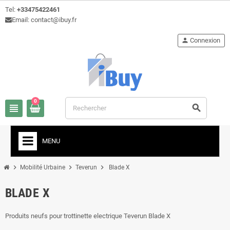
Tel:
+33475422461
Email: contact@ibuy.fr
person
Connexion
0
view_headline
search
MENU
chevron_right
chevron_right
chevron_right
Mobilité Urbaine
Teverun
Blade X
BLADE X
Produits neufs pour trottinette electrique Teverun Blade X