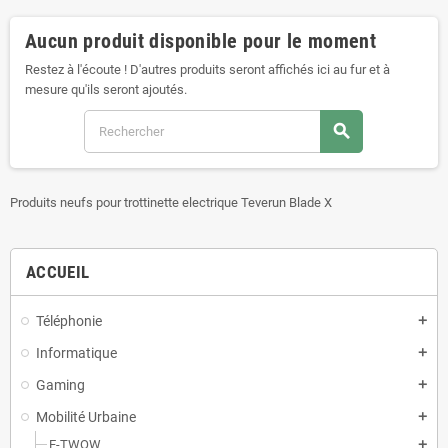
Aucun produit disponible pour le moment
Restez à l'écoute ! D'autres produits seront affichés ici au fur et à
mesure qu'ils seront ajoutés.
search
Produits neufs pour trottinette electrique Teverun Blade X
ACCUEIL
Téléphonie
add
Informatique
add
Gaming
add
Mobilité Urbaine
add
E-TWOW
add