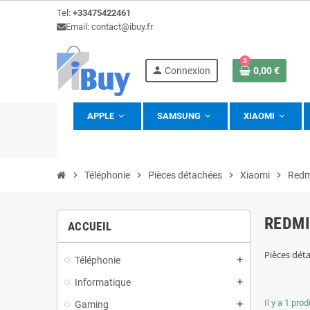
Tel:
+33475422461
Email: contact@ibuy.fr
0
person
Connexion
0,00 €
APPLE
SAMSUNG
XIAOMI
view_headline
chevron_right
Téléphonie
chevron_right
Pièces détachées
chevron_right
Xiaomi
chevron_right
Redm
REDMI
ACCUEIL
Pièces dét
Téléphonie
add
Informatique
add
Il y a 1 prod
Gaming
add