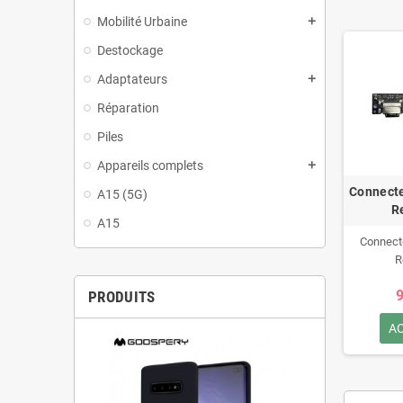
Mobilité Urbaine
add
Destockage
Adaptateurs
add
Réparation
Piles
Appareils complets
add
Connecte
A15 (5G)
R
A15
Connect
R
9
PRODUITS
A