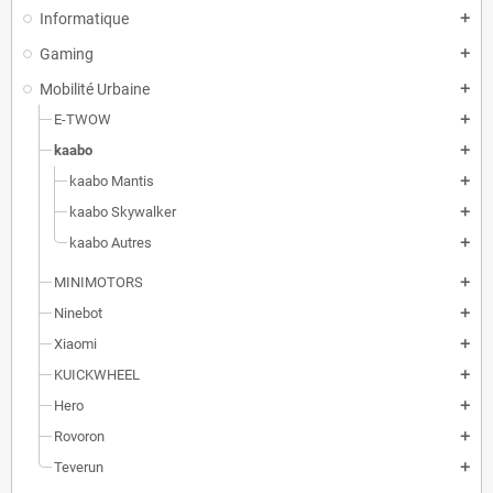
Informatique
add
Gaming
add
Mobilité Urbaine
add
E-TWOW
add
kaabo
add
kaabo Mantis
add
kaabo Skywalker
add
kaabo Autres
add
MINIMOTORS
add
Ninebot
add
Xiaomi
add
KUICKWHEEL
add
Hero
add
Rovoron
add
Teverun
add