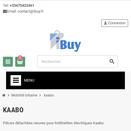
Tel:
+33475422461
Email: contact@ibuy.fr
person
Connexion
0
view_headline
search
MENU
chevron_right
chevron_right
Mobilité Urbaine
kaabo
KAABO
Pièces détachées neuves pour trottinettes électriques Kaabo