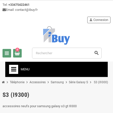
Tel:
+33475422461
Email: contact@ibuy.fr
person
Connexion
0
view_headline
search
MENU
chevron_right
chevron_right
chevron_right
chevron_right
chevron_right
Téléphonie
Accessoires
Samsung
Série Galaxy S
S3 (i9300)
S3 (I9300)
accessoires neufs pour samsung galaxy s3 gt i9300