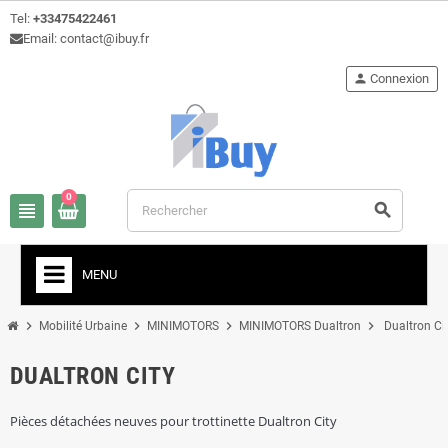
Tel:
+33475422461
Email: contact@ibuy.fr
person
Connexion
0
view_headline
search
MENU
chevron_right
chevron_right
chevron_right
chevron_right
Mobilité Urbaine
MINIMOTORS
MINIMOTORS Dualtron
Dualtron Ci
DUALTRON CITY
Pièces détachées neuves pour trottinette Dualtron City