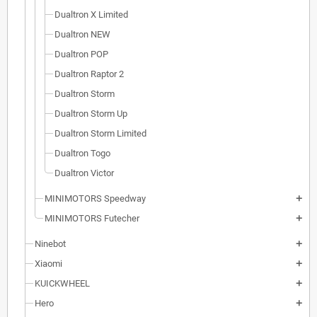
Dualtron X Limited
Dualtron NEW
Dualtron POP
Dualtron Raptor 2
Dualtron Storm
Dualtron Storm Up
Dualtron Storm Limited
Dualtron Togo
Dualtron Victor
MINIMOTORS Speedway
add
MINIMOTORS Futecher
add
Ninebot
add
Xiaomi
add
KUICKWHEEL
add
Hero
add