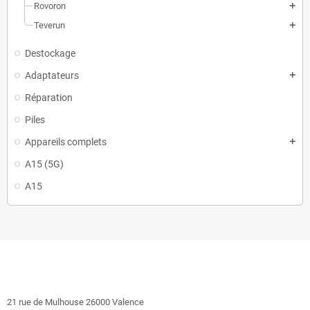
Rovoron
add
Teverun
add
Destockage
Adaptateurs
add
Réparation
Piles
Appareils complets
add
A15 (5G)
A15
21 rue de Mulhouse 26000 Valence