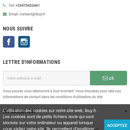
Tel:
+33475422461
Email: contact@ibuy.fr
NOUS SUIVRE
Facebook
Instagram
LETTRE D'INFORMATIONS
ok
Vous pouvez vous désinscrire à tout moment. Vous trouverez pour cela nos
informations de contact dans les conditions d'utilisation du site.
L'utilisation des cookies sur notre site web, ibuy.fr.
INFORMATION
Les cookies sont de petits fichiers texte qui sont
stockés sur votre ordinateur ou appareil lorsque
ACCEPTEZ
vous visitez notre site. Ils permettent d'améliorer
iBuy
Copyright © 2023
iBuy • Boutique
| Tous droits réservés