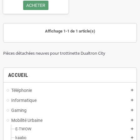
ACHETER
Affichage 1-1 de 1 article(s)
Pièces détachées neuves pour trottinette Dualtron City
ACCUEIL
Téléphonie
add
Informatique
add
Gaming
add
Mobilité Urbaine
add
E-TWOW
add
kaabo
add