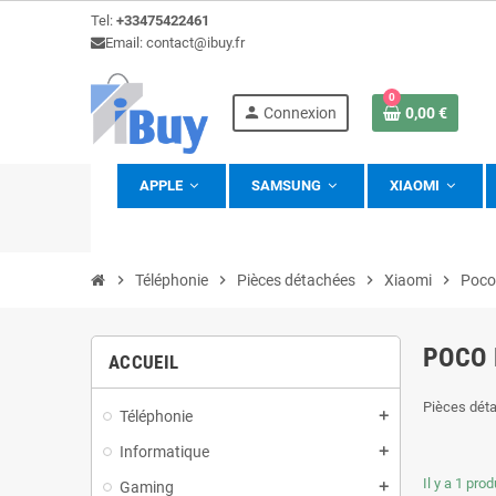
Tel:
+33475422461
Email: contact@ibuy.fr
0
person
Connexion
0,00 €
APPLE
SAMSUNG
XIAOMI
view_headline
chevron_right
Téléphonie
chevron_right
Pièces détachées
chevron_right
Xiaomi
chevron_right
Poco
POCO 
ACCUEIL
Pièces dét
Téléphonie
add
Informatique
add
Il y a 1 prod
Gaming
add