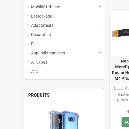
Mobilité Urbaine
add
Destockage
Adaptateurs
add
Réparation
Piles
Appareils complets
add
Nap
A15 (5G)
MèrePp
A15
Redmi N
M4 Pro/
Nappe Ca
PRODUITS
Xiaomi
11S/Poco 
4
A