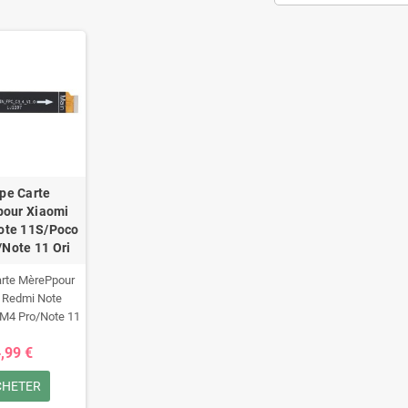
pe Carte
our Xiaomi
ote 11S/Poco
Note 11 Ori
rte MèrePpour
 Redmi Note
M4 Pro/Note 11
Ori
,99 €
CHETER