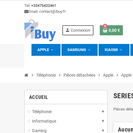
Tel:
+33475422461
Email: contact@ibuy.fr
0
person
Connexion
0,00 €
APPLE
SAMSUNG
XIAOMI
view_headline
chevron_right
Téléphonie
chevron_right
Pièces détachées
chevron_right
Apple
chevron_right
Apple
SERIE
ACCUEIL
Pièces dét
Téléphonie
add
Informatique
add
Aucun
Gaming
add