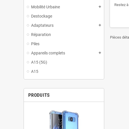
Restez à 
Mobilité Urbaine
add
Destockage
Adaptateurs
add
Réparation
Pièces dét
Piles
Appareils complets
add
A15 (5G)
A15
PRODUITS