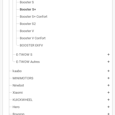
Booster S
Booster S+
Booster S+ Confort
Booster S2
Booster V
Booster V Confort
BOOSTER EKFV
E-TWOW S
add
E-TWOW Autres
add
kaabo
add
MINIMOTORS
add
Ninebot
add
Xiaomi
add
KUICKWHEEL
add
Hero
add
Rovoron
add