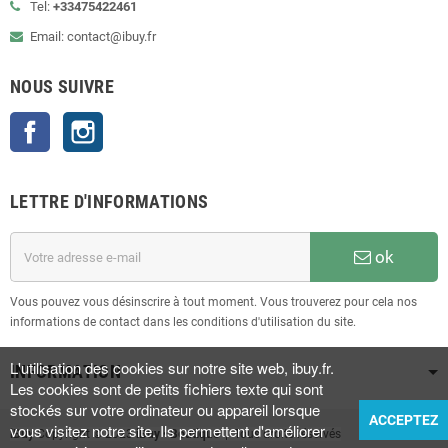
Tel:
+33475422461
Email: contact@ibuy.fr
NOUS SUIVRE
Facebook
Instagram
LETTRE D'INFORMATIONS
ok
Vous pouvez vous désinscrire à tout moment. Vous trouverez pour cela nos
informations de contact dans les conditions d'utilisation du site.
L'utilisation des cookies sur notre site web, ibuy.fr.
INFORMATION
Les cookies sont de petits fichiers texte qui sont
stockés sur votre ordinateur ou appareil lorsque
ACCEPTEZ
vous visitez notre site. Ils permettent d'améliorer
iBuy
Copyright © 2023
iBuy • Boutique
| Tous droits réservés