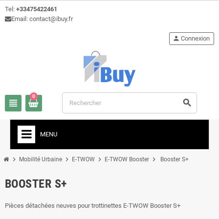
Tel:
+33475422461
Email: contact@ibuy.fr
person
Connexion
0
view_headline
search
MENU
chevron_right
chevron_right
chevron_right
chevron_right
Mobilité Urbaine
E-TWOW
E-TWOW Booster
Booster S+
BOOSTER S+
Pièces détachées neuves pour trottinettes E-TWOW Booster S+