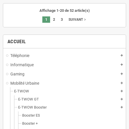
Affichage 1-20 de 52 article(s)
1
2
3
navigate_next
SUIVANT
ACCUEIL
Téléphonie
add
Informatique
add
Gaming
add
Mobilité Urbaine
add
E-TWOW
add
E-TWOW GT
add
E-TWOW Booster
add
Booster ES
Booster +